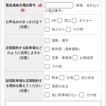
（家族、会社など
緊急連絡先電話番号
（必
須）
の電話番号）
HP
窓口
ポスター
お申込みのきっかけは？
（任意）
知人から
その他
通勤・通学
定期契約する駐車場をど
駅利用（電車通勤）
のように活用しますか
（任意）
営業・業務用
お客様用
その他
料金
立地
安心安全
財団駐車場を定期契約す
る理由を教えてください
屋根がある
（任意）
他に駐車場がない
その他