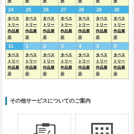
示
示
示
示
示
示
示
年
n
年
n
年
n
年
n
年
n
年
n
年
n
日
日
日
日
日
日
日
2
(1
2
(1
2
(1
2
(1
2
(1
2
(1
2
(1
24
25
26
27
28
29
30
8
t)
8
t)
8
t)
8
t)
8
t)
8
t)
8
t)
0
e
0
e
0
e
0
e
0
e
0
e
0
e
月
月
月
月
月
月
月
タペス
タペス
タペス
タペス
タペス
タペス
タペス
2
v
2
v
2
v
2
v
2
v
2
v
2
v
トリー
トリー
トリー
トリー
トリー
トリー
トリー
1
1
1
2
2
2
2
作品展
作品展
作品展
作品展
作品展
作品展
作品展
6
e
6
e
6
e
6
e
6
e
6
e
6
e
7
8
9
0
1
2
3
示
示
示
示
示
示
示
年
n
年
n
年
n
年
n
年
n
年
n
年
n
日
日
日
日
日
日
日
2
(1
2
(1
2
(1
2
(1
2
(1
2
(1
2
(1
31
1
2
3
4
5
6
8
t)
8
t)
8
t)
8
t)
8
t)
8
t)
8
t)
0
e
0
e
0
e
0
e
0
e
0
e
0
e
月
月
月
月
月
月
月
タペス
タペス
タペス
タペス
タペス
タペス
タペス
2
v
2
v
2
v
2
v
2
v
2
v
2
v
トリー
トリー
トリー
トリー
トリー
トリー
トリー
2
2
2
2
2
2
3
作品展
作品展
作品展
作品展
作品展
作品展
作品展
6
e
6
e
6
e
6
e
6
e
6
e
6
e
4
5
6
7
8
9
0
示
示
示
示
示
示
示
年
n
年
n
年
n
年
n
年
n
年
n
年
n
日
日
日
日
日
日
日
8
t)
9
t)
9
t)
9
t)
9
t)
9
t)
9
t)
月
月
月
月
月
月
月
3
1
2
3
4
5
6
その他サービスについてのご案内
1
日
日
日
日
日
日
日