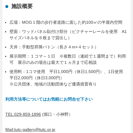
施設概要
広場：MOG１階の歩行者道路に面した約100㎡の半屋内空間
壁面：ウッドパネル貼付け部分（ピクチャーレールを使用 A1
サイズパネルを６枚まで貸出し）
天井：手動型昇降バトン（長さ４m×４セット）
展示期間：１コマ～１日 ※複数日（連続で１週間まで）利用
可 展示のみの場合は最大で１ヵ月まで応相談
使用料：1コマ使用 平日1,000円（休日1,500円）、1日使用
平日2,000円（休日3,000円）
※公共団体、地域の活動団体など優遇措置有り
利用方法等についてはお気軽にお問合せ下さい
TEL:029-859-1896
(堀口・小神野）
Mail:tutc-gallery@tutc.or.jp