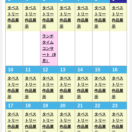
0
e
0
e
0
e
0
e
0
e
0
e
0
e
月
月
月
月
月
月
月
タペス
タペス
タペス
タペス
タペス
タペス
タペス
2
v
2
v
2
v
2
v
2
v
2
v
2
v
トリー
トリー
トリー
トリー
トリー
トリー
トリー
2
2
2
3
3
1
2
作品展
作品展
作品展
作品展
作品展
作品展
作品展
6
e
6
e
6
e
6
e
6
e
6
e
6
e
7
8
9
0
1
日
日
示
示
示
示
示
示
示
年
n
年
n
年
n
年
n
年
n
年
n
年
n
日
日
日
日
日
8
t)
8
t)
8
t
8
t)
8
t)
8
t)
8
t)
ランチ
タイム
月
月
月
s)
月
月
月
月
コンサ
3
4
5
6
7
8
9
ート（8
日
日
日
日
日
日
日
月）
2
(1
2
(1
2
(1
2
(1
2
(1
2
(1
2
(1
10
11
12
13
14
15
16
0
e
0
e
0
e
0
e
0
e
0
e
0
e
タペス
タペス
タペス
タペス
タペス
タペス
タペス
2
v
2
v
2
v
2
v
2
v
2
v
2
v
トリー
トリー
トリー
トリー
トリー
トリー
トリー
作品展
作品展
作品展
作品展
作品展
作品展
作品展
6
e
6
e
6
e
6
e
6
e
6
e
6
e
示
示
示
示
示
示
示
年
n
年
n
年
n
年
n
年
n
年
n
年
n
2
(1
2
(1
2
(1
2
(1
2
(1
2
(1
2
(1
17
18
19
20
21
22
23
8
t)
8
t)
8
t)
8
t)
8
t)
8
t)
8
t)
0
e
0
e
0
e
0
e
0
e
0
e
0
e
月
月
月
月
月
月
月
タペス
タペス
タペス
タペス
タペス
タペス
タペス
2
v
2
v
2
v
2
v
2
v
2
v
2
v
トリー
トリー
トリー
トリー
トリー
トリー
トリー
1
1
1
1
1
1
1
作品展
作品展
作品展
作品展
作品展
作品展
作品展
6
e
6
e
6
e
6
e
6
e
6
e
6
e
0
1
2
3
4
5
6