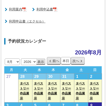
利用案内
利用申込書
利用申込書（エクセル）
予約状況カレンダー
2026年8月
前へ
本日
次へ
月
年
月
火
水
木
金
土
日
月
火
水
木
金
土
日
曜
曜
曜
曜
曜
曜
曜
2
2
(1
2
(1
2
(1
2
(1
2
(1
2
(1
27
28
29
30
31
1
2
日
日
日
日
日
日
日
0
0
e
0
e
0
e
0
e
0
e
0
e
タペス
タペス
タペス
タペス
タペス
タペス
2
2
v
2
v
2
v
2
v
2
v
2
v
トリー
トリー
トリー
トリー
トリー
トリー
作品展
作品展
作品展
作品展
作品展
作品展
6
6
e
6
e
6
e
6
e
6
e
6
e
示
示
示
示
示
示
年
年
n
年
n
年
n
年
n
年
n
年
n
2
(1
2
(1
2
(2
2
(1
2
(1
2
(1
2
(1
3
4
5
6
7
8
9
7
7
t)
7
t)
7
t)
7
t)
8
t)
8
t)