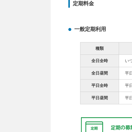
定期料金
一般定期利用
種類
全日全時
い
全日昼間
平
平日全時
平
平日昼間
平