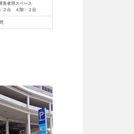
障害者用スペース
：２台 ４階：２台
間