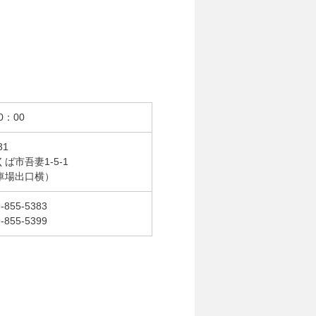
0：00
31
ば市吾妻1-5-1
車場出口横）
-855-5383
-855-5399