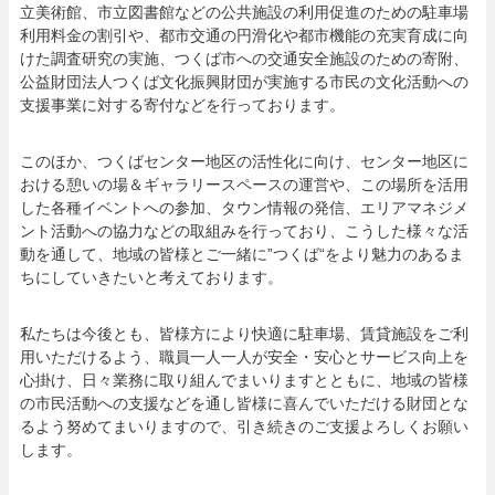
立美術館、市立図書館などの公共施設の利用促進のための駐車場
利用料金の割引や、都市交通の円滑化や都市機能の充実育成に向
けた調査研究の実施、つくば市への交通安全施設のための寄附、
公益財団法人つくば文化振興財団が実施する市民の文化活動への
支援事業に対する寄付などを行っております。
このほか、つくばセンター地区の活性化に向け、センター地区に
おける憩いの場＆ギャラリースペースの運営や、この場所を活用
した各種イベントへの参加、タウン情報の発信、エリアマネジメ
ント活動への協力などの取組みを行っており、こうした様々な活
動を通して、地域の皆様とご一緒に”つくば“をより魅力のあるま
ちにしていきたいと考えております。
私たちは今後とも、皆様方により快適に駐車場、賃貸施設をご利
用いただけるよう、職員一人一人が安全・安心とサービス向上を
心掛け、日々業務に取り組んでまいりますとともに、地域の皆様
の市民活動への支援などを通し皆様に喜んでいただける財団とな
るよう努めてまいりますので、引き続きのご支援よろしくお願い
します。