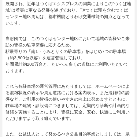
展開され、近年はつくばエクスプレスの開業によりこの“つくば地
域”は着実に更なる発展を遂げており、TXつくば駅を含むつくば
センター地区周辺は、都市機能とりわけ交通機能の拠点となって
います。
当財団では、このつくばセンター地区において地域の皆様やご来
訪の皆様の駐車需要に応えるため、
駅最寄りの「南1・うみとりくの駐車場」をはじめ7つの駐車場
（約3,800台収容）を運営管理しており、
年間累計約200万台と、たいへん多くの皆様にご利用いただいて
おります。
これら各駐車場の運営管理にあたりましては、ホームページによ
る混雑状況の表示や周辺道路における案内表示、また混雑時の誘
導など、ご利用の皆様の使いやすさの向上に努めますとともに、
駐車場の建物・諸設備につきましては、定期的な診断や計画的な
修繕を実施することにより、皆様に安全、安心、快適にご利用い
ただけますよう取り組んでいます。
また、公益法人として努めるべき公益目的事業としましては、県