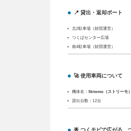
📍 貸出・返却ポート
北2駐車場（財団運営）
つくばセンター広場
南4駐車場（財団運営）
🚀 使用車両について
機体名：
Striemo（ストリー
貸出台数：12台
🌟 つくモビで広がる