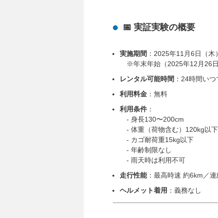
📅 実証実験の概要
実施期間
：2025年11月6日（木
※年末年始（2025年12月26日
レンタル可能時間
：24時間い
利用料金
：無料
利用条件
：
- 身長130〜200cm
- 体重（荷物含む）120kg以下
- カゴ耐荷重15kg以下
- 年齢制限なし
- 雨天時は利用不可
走行性能
：最高時速 約6km／連
ヘルメット着用
：義務なし