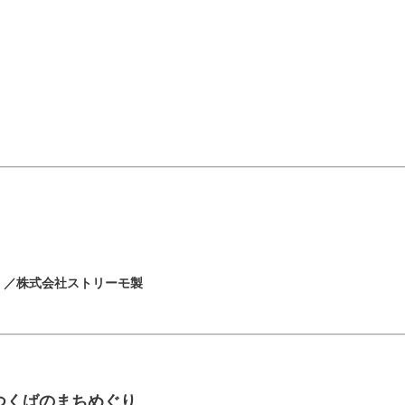
モ）／株式会社ストリーモ製
、つくばのまちめぐり