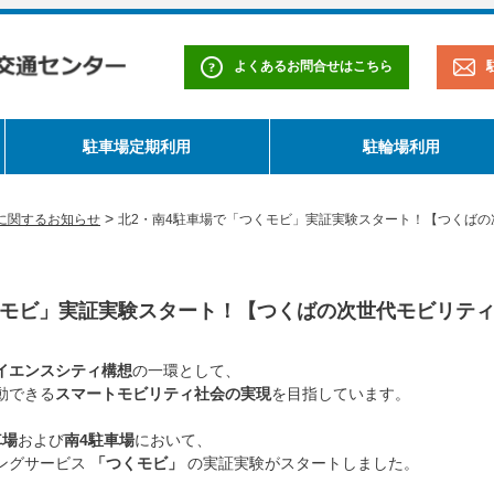
よくあるお問合せはこちら
駐車場定期利用
駐輪場利用
>
に関するお知らせ
北2・南4駐車場で「つくモビ」実証実験スタート！【つくばの
くモビ」実証実験スタート！【つくばの次世代モビリテ
イエンスシティ構想
の一環として、
動できる
スマートモビリティ社会の実現
を目指しています。
車場
および
南4駐車場
において、
ングサービス
「つくモビ」
の実証実験がスタートしました。